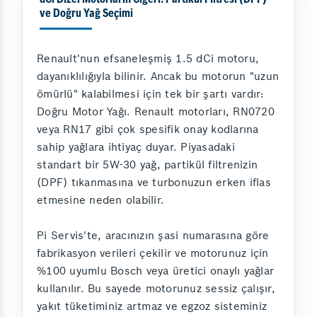
dCi Dizel Motorların Ciğeri: Partikül Filtresi (DPF)
ve Doğru Yağ Seçimi
Renault'nun efsaneleşmiş 1.5 dCi motoru,
dayanıklılığıyla bilinir. Ancak bu motorun "uzun
ömürlü" kalabilmesi için tek bir şartı vardır:
Doğru Motor Yağı. Renault motorları, RN0720
veya RN17 gibi çok spesifik onay kodlarına
sahip yağlara ihtiyaç duyar. Piyasadaki
standart bir 5W-30 yağ, partikül filtrenizin
(DPF) tıkanmasına ve turbonuzun erken iflas
etmesine neden olabilir.
Pi Servis'te, aracınızın şasi numarasına göre
fabrikasyon verileri çekilir ve motorunuz için
%100 uyumlu Bosch veya üretici onaylı yağlar
kullanılır. Bu sayede motorunuz sessiz çalışır,
yakıt tüketiminiz artmaz ve egzoz sisteminiz