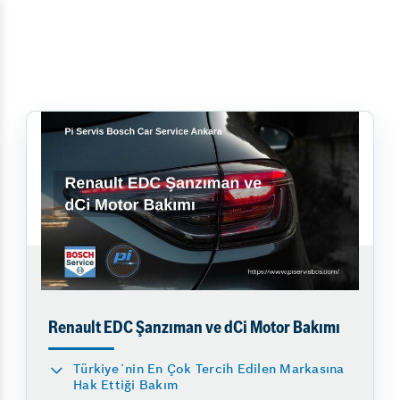
Renault EDC Şanzıman ve dCi Motor Bakımı
Türkiye´nin En Çok Tercih Edilen Markasına
Hak Ettiği Bakım