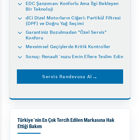
EDC Şanzıman: Konforlu Ama İlgi Bekleyen
Bir Teknoloji
dCi Dizel Motorların Ciğeri: Partikül Filtresi
(DPF) ve Doğru Yağ Seçimi
Garantiniz Bozulmadan "Özel Servis"
Konforu
Mevsimsel Geçişlerde Kritik Kontroller
Sonuç: Renault´nuzu Emin Ellere Teslim Edin
Servis Randevusu Al
Türkiye´nin En Çok Tercih Edilen Markasına Hak
Ettiği Bakım