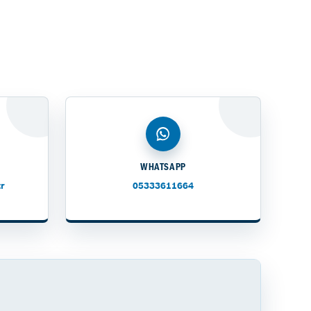
WHATSAPP
r
05333611664