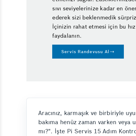
sıvı seviyelerinize kadar en öne
ederek sizi beklenmedik sürpri
İçinizin rahat etmesi için bu hı
faydalanın.
Servis Randevusu Al
Aracınız, karmaşık ve birbiriyle u
bakıma henüz zaman varken veya uzu
mı?". İşte Pi Servis 15 Adım Kontro