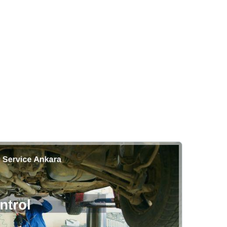
 Bakımı Nedir Neleri Kapsar
Klima
Ci Motor Bakımı
ri, Nedenleri ve Onarım Süreci
Pi Servis
laşılır?
Yanar?
Lastik
Hizmetlerimiz
i
Rehber